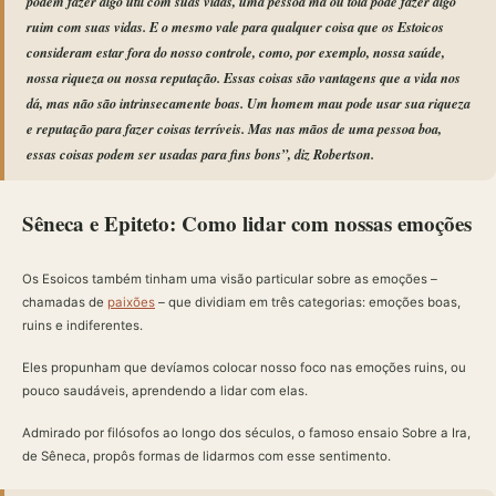
podem fazer algo útil com suas vidas, uma pessoa má ou tola pode fazer algo
ruim com suas vidas. E o mesmo vale para qualquer coisa que os Estoicos
consideram estar fora do nosso controle, como, por exemplo, nossa saúde,
nossa riqueza ou nossa reputação. Essas coisas são vantagens que a vida nos
dá, mas não são intrinsecamente boas. Um homem mau pode usar sua riqueza
e reputação para fazer coisas terríveis. Mas nas mãos de uma pessoa boa,
essas coisas podem ser usadas para fins bons”, diz Robertson.
Sêneca e Epiteto: Como lidar com nossas emoções
Os Esoicos também tinham uma visão particular sobre as emoções –
chamadas de
paixões
– que dividiam em três categorias: emoções boas,
ruins e indiferentes.
Eles propunham que devíamos colocar nosso foco nas emoções ruins, ou
pouco saudáveis, aprendendo a lidar com elas.
Admirado por filósofos ao longo dos séculos, o famoso ensaio Sobre a Ira,
de Sêneca, propôs formas de lidarmos com esse sentimento.