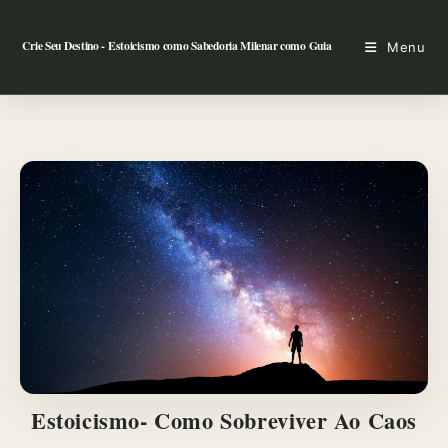
Ir
para
Crie Seu Destino - Estoicismo como Sabedoria Milenar como Guia
Menu
o
conteúdo
Estoicismo- Como Sobreviver Ao Caos