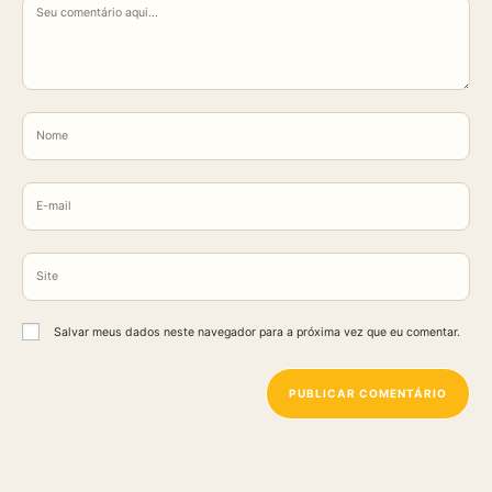
Comentário
Digite
seu
nome
Digite
ou
seu
nome
endereço
de
Digite
de
usuário
o
e-
para
URL
mail
comentar
Salvar meus dados neste navegador para a próxima vez que eu comentar.
do
para
seu
comentar
site
(opcional)