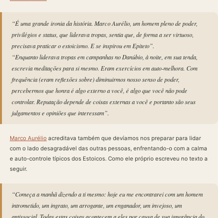
“É uma grande ironia da história. Marco Aurélio, um homem pleno de poder,
privilégios e status, que liderava tropas, sentia que, de forma a ser virtuoso,
precisava praticar o estoicismo. E se inspirou em Epiteto”.
“Enquanto liderava tropas em campanhas no Danúbio, à noite, em sua tenda,
escrevia meditações para si mesmo. Eram exercícios em auto-melhora. Com
frequência (eram reflexões sobre) diminuirmos nosso senso de poder,
percebermos que honra é algo externo a você, é algo que você não pode
controlar. Reputação depende de coisas externas a você e portanto são seus
julgamentos e opiniões que interessam”.
Marco Aurélio
acreditava também que devíamos nos preparar para lidar
com o lado desagradável das outras pessoas, enfrentando-o com a calma
e auto-controle típicos dos Estoicos. Como ele próprio escreveu no texto a
seguir.
“Começa a manhã dizendo a ti mesmo: hoje eu me encontrarei com um homem
intrometido, um ingrato, um arrogante, um enganador, um invejoso, um
antissocial. Todas estas coisas acontecem a eles por causa de sua ignorância do