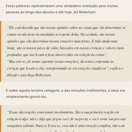
Essas palavras representaram uma verdadeira revelação para muitas
pessoas ao longo dos séculos e até hoje, diz Robertson.
“Ele está dizendo que são nossas opiniões sobre as coisas que vão determinar se
vamos ou não ficar incomodados a respeito delas. Na verdade, são nossas
opiniões que vão determinar nossas emoções mais fortes. E indo ainda mais
longe, são os nossos juízos de valor, baseados em nossas crenças e valores mais
profundos, que nos levam a ficar aborrecidos em relação às coisas”.
“Mas em vez de tentar suprimir (essas emoções), devemos confrontar as
crenças que levam a elas, transformando-as em emoções saudáveis”, explica o
filósofo e psicólogo Robertson.
E sobre aquela terceira categoria, a das emoções indiferentes, a ideia era
simplesmente ignorá-las.
“Essas são reações emocionais involuntárias. São a sua primeira reação em
relação a algo, talvez algo que pegou você de surpresa, e você sente sua pressão
sanguínea subindo. Para os Estoicos, essa não é uma emoção completa, não está