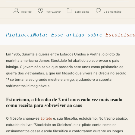
Autor
Post
Categoria
Comentários
Rodrigo
15/10/2019
Estoicismo
0 comentário
do
publicado:
do
do
post:
post:
post:
PigliucciNota: Esse artigo sobre 
Estoicism
Em 1965, durante a guerra entre Estados Unidos e Vietnã, o piloto da
marinha americana James Stockdale foi abatido ao sobrevoar o país
inimigo. O jovem não sabia que passaria sete anos como prisioneiro de
guerra dos vietnamitas. E que um filósofo que vivera na Grécia no século
1º se tornaria seu grande mestre e amigo, ajudando-o a suportar
sofrimentos inimagináveis.
Estoicismo, a filosofia de 2 mil anos cada vez mais usada
como receita para sobreviver ao caos
O filósofo chama-se
Epiteto
e, sua filosofia, estoicismo. No trecho abaixo,
extraído do livro “Stockdale on Stoicism”, o ex-piloto conta como os
ensinamentos dessa escola filosófica o confortaram durante os longos