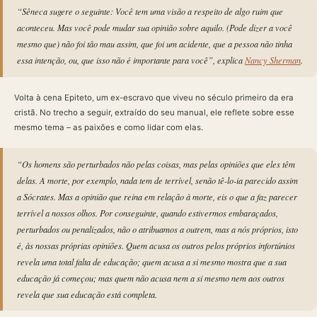
“Sêneca sugere o seguinte: Você tem uma visão a respeito de algo ruim que
aconteceu. Mas você pode mudar sua opinião sobre aquilo. (Pode dizer a você
mesmo que) não foi tão mau assim, que foi um acidente, que a pessoa não tinha
essa intenção, ou, que isso não é importante para você”, explica
Nancy Sherman
.
Volta à cena Epiteto, um ex-escravo que viveu no século primeiro da era
cristã. No trecho a seguir, extraído do seu manual, ele reflete sobre esse
mesmo tema – as paixões e como lidar com elas.
“Os homens são perturbados não pelas coisas, mas pelas opiniões que eles têm
delas. A morte, por exemplo, nada tem de terrível, senão tê-lo-ia parecido assim
a Sócrates. Mas a opinião que reina em relação à morte, eis o que a faz parecer
terrível a nossos olhos. Por conseguinte, quando estivermos embaraçados,
perturbados ou penalizados, não o atribuamos a outrem, mas a nós próprios, isto
é, às nossas próprias opiniões. Quem acusa os outros pelos próprios infortúnios
revela uma total falta de educação; quem acusa a si mesmo mostra que a sua
educação já começou; mas quem não acusa nem a si mesmo nem aos outros
revela que sua educação está completa.