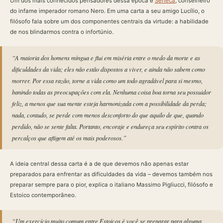
Um dos mais conhecidos pensadores dessa época é
Sêneca
, conselheiro
do infame imperador romano Nero. Em uma carta a seu amigo Lucílio, o
filósofo fala sobre um dos componentes centrais da virtude: a habilidade
de nos blindarmos contra o infortúnio.
“A maioria dos homens míngua e flui em miséria entre o medo da morte e as
dificuldades da vida; eles não estão dispostos a viver, e ainda não sabem como
morrer. Por essa razão, torne a vida como um todo agradável para si mesmo,
banindo todas as preocupações com ela. Nenhuma coisa boa torna seu possuidor
feliz, a menos que sua mente esteja harmonizada com a possibilidade da perda;
nada, contudo, se perde com menos desconforto do que aquilo de que, quando
perdido, não se sente falta. Portanto, encoraje e endureça seu espírito contra os
percalços que afligem até os mais poderosos.”
A ideia central dessa carta é a de que devemos não apenas estar
preparados para enfrentar as dificuldades da vida – devemos também nos
preparar sempre para o pior, explica o italiano Massimo Pigliucci, filósofo e
Estoico contemporâneo.
“Um exercício muito comum entre Estoicos é você se preparar para alguma