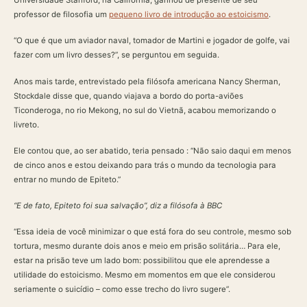
Universidade Stanford, na Califórnia, ganhou de presente de seu
professor de filosofia um
pequeno livro de introdução ao estoicismo
.
“O que é que um aviador naval, tomador de Martini e jogador de golfe, vai
fazer com um livro desses?”, se perguntou em seguida.
Anos mais tarde, entrevistado pela filósofa americana Nancy Sherman,
Stockdale disse que, quando viajava a bordo do porta-aviões
Ticonderoga, no rio Mekong, no sul do Vietnã, acabou memorizando o
livreto.
Ele contou que, ao ser abatido, teria pensado : “Não saio daqui em menos
de cinco anos e estou deixando para trás o mundo da tecnologia para
entrar no mundo de Epiteto.”
“E de fato, Epiteto foi sua salvação”, diz a filósofa à BBC
“Essa ideia de você minimizar o que está fora do seu controle, mesmo sob
tortura, mesmo durante dois anos e meio em prisão solitária… Para ele,
estar na prisão teve um lado bom: possibilitou que ele aprendesse a
utilidade do estoicismo. Mesmo em momentos em que ele considerou
seriamente o suicídio – como esse trecho do livro sugere”.