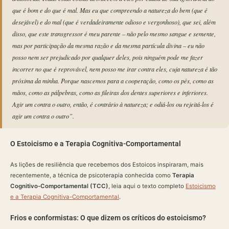
que é bom e do que é mal. Mas eu que compreendo a natureza do bem (que é
desejável) e do mal (que é verdadeiramente odioso e vergonhoso), que sei, além
disso, que este transgressor é meu parente – não pelo mesmo sangue e semente,
mas por participação da mesma razão e da mesma partícula divina – eu não
posso nem ser prejudicado por qualquer deles, pois ninguém pode me fazer
incorrer no que é reprovável, nem posso me irar contra eles, cuja natureza é tão
próxima da minha. Porque nascemos para a cooperação, como os pés, como as
mãos, como as pálpebras, como as fileiras dos dentes superiores e inferiores.
Agir um contra o outro, então, é contrário à natureza; e odiá-los ou rejeitá-los é
agir um contra o outro”.
O Estoicismo e a Terapia Cognitiva-Comportamental
As lições de resiliência que recebemos dos Estoicos inspiraram, mais
recentemente, a técnica de psicoterapia conhecida como
Terapia
Cognitivo-Comportamental (TCC)
, leia aqui o texto completo
Estoicismo
e a Terapia Cognitiva-Comportamental
.
Frios e conformistas: O que dizem os críticos do estoicismo?