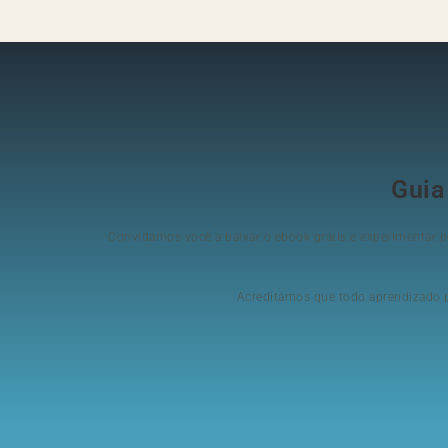
Guia
Convidamos você a baixar o ebook grátis e experimentar pe
Acreditamos que todo aprendizado pr