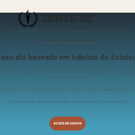
JUNTE-SE
Crie Seu Destino tem o orgulho de apresentar nosso novo ebook!
7 Poderosos Exercícios Estoicos!
 seu dia baseado em hábitos do Estoic
lo menos 1 exercício! Tenho certeza que pode ajudar você, herói do cotidiano
tarefas do dia a dia!
ecisa vir com uma atividade prática! Foi esse o motivo de desenvolver esse m
Clique no botão abaixo para receber agora mesmo. Acesso gratuito!
ACESSAR EBOOK