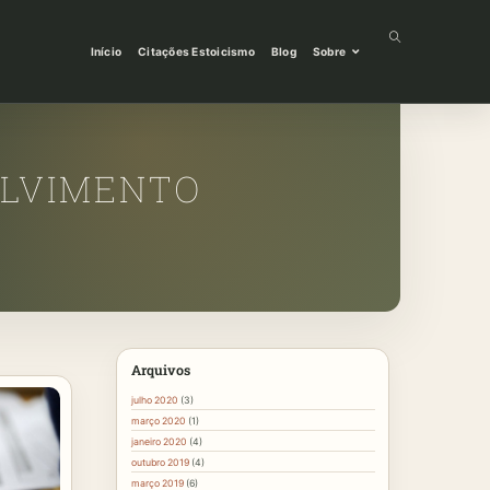
Início
Citações Estoicismo
Blog
Sobre
OLVIMENTO
Arquivos
julho 2020
(3)
março 2020
(1)
janeiro 2020
(4)
outubro 2019
(4)
março 2019
(6)