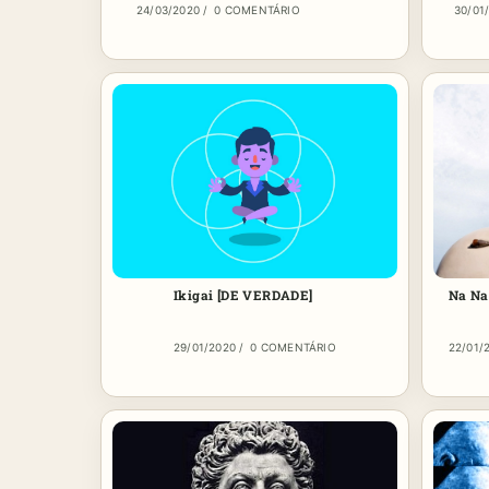
24/03/2020
/
0 COMENTÁRIO
30/01
Ikigai [DE VERDADE]
Na Na
29/01/2020
/
0 COMENTÁRIO
22/01/