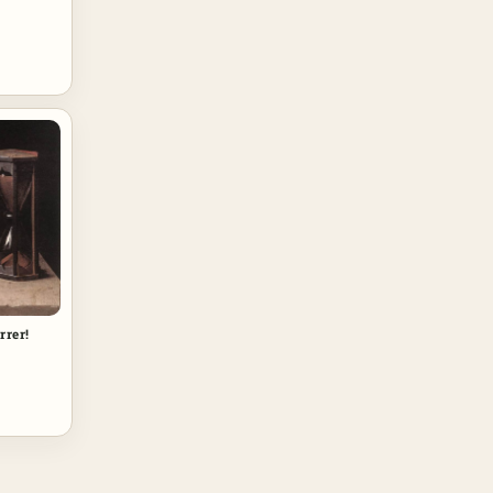
rrer!