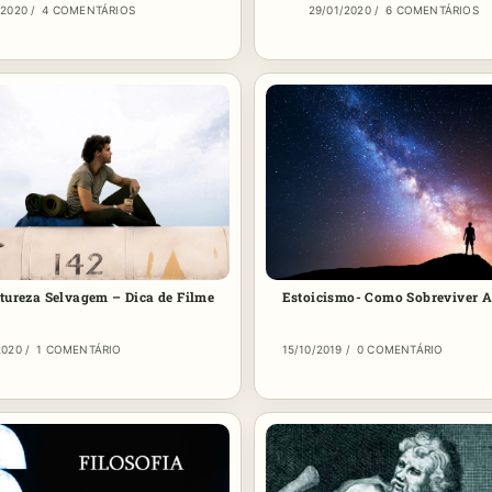
/2020
/
4 COMENTÁRIOS
29/01/2020
/
6 COMENTÁRIOS
tureza Selvagem – Dica de Filme
Estoicismo- Como Sobreviver 
2020
/
1 COMENTÁRIO
15/10/2019
/
0 COMENTÁRIO