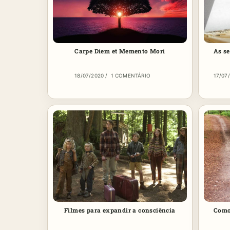
Carpe Diem et Memento Mori
As s
18/07/2020
/
1 COMENTÁRIO
17/07
Filmes para expandir a consciência
Como 