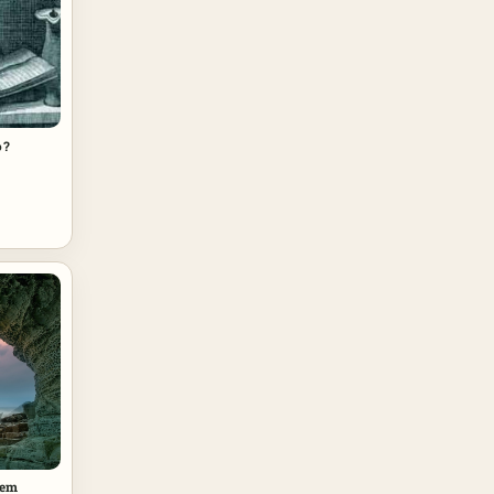
o?
dem