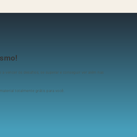
ismo!
 a vencer os desafios, se superar e conseguir ver além nas
aterial totalmente grátis para você.