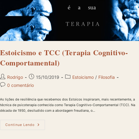
Estoicismo e TCC (Terapia Cognitivo-
Comportamental)
Autor
Post
Categoria
Rodrigo
15/10/2019
Estoicismo
/
Filosofia
do
publicado:
do
Comentários
0 comentário
post:
post:
do
post:
As lições de resiliência que recebemos dos Estoicos inspiraram, mais recentemente, a
técnica de psicoterapia conhecida como Terapia Cognitivo-Comportamental (TCC). Na
década de 1950, desiludido com a abordagem freudiana, o…
Estoicismo
Continue Lendo
E
TCC
(Terapia