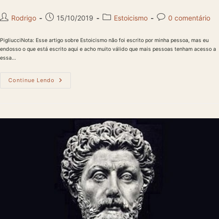
Autor
Post
Categoria
Comentários
Rodrigo
15/10/2019
Estoicismo
0 comentário
do
publicado:
do
do
post:
post:
post:
PigliucciNota: Esse artigo sobre Estoicismo não foi escrito por minha pessoa, mas eu
endosso o que está escrito aqui e acho muito válido que mais pessoas tenham acesso a
essa…
Estoicismo-
Continue Lendo
Como
Sobreviver
Ao
Caos