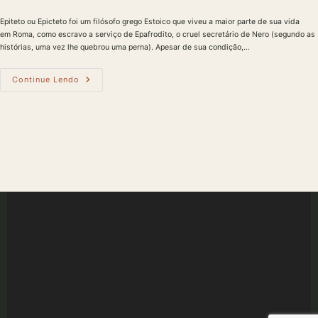
do
publicado:
do
do
post:
post:
post:
Epiteto ou Epicteto foi um filósofo grego Estoico que viveu a maior parte de sua vida
em Roma, como escravo a serviço de Epafrodito, o cruel secretário de Nero (segundo as
histórias, uma vez lhe quebrou uma perna). Apesar de sua condição,…
Quem
Continue Lendo
Foi
O
Filosofo
Epiteto?