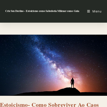
Ir
para
Crie Seu Destino - Estoicismo como Sabedoria Milenar como Guia
Menu
o
conteúdo
Estoicismo- Como Sobreviver Ao Caos