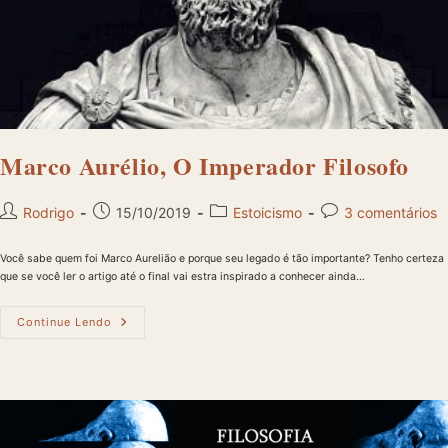
Marco Aurélio, O Imperador Filosofo
Autor
Post
Categoria
Comentários
Rodrigo
15/10/2019
Estoicismo
3 comentários
do
publicado:
do
do
post:
post:
post:
Você sabe quem foi Marco Aurelião e porque seu legado é tão importante? Tenho certeza
que se você ler o artigo até o final vai estra inspirado a conhecer ainda…
Marco
Continue Lendo
Aurélio,
O
Imperador
Filosofo