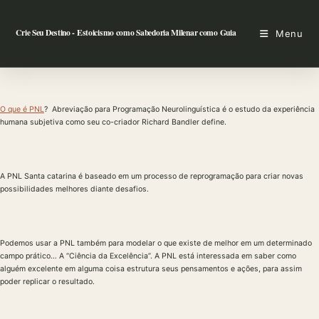
Ir
para
Crie Seu Destino - Estoicismo como Sabedoria Milenar como Guia
Menu
o
conteúdo
O que é PNL
? Abreviação para Programação Neurolinguística é o estudo da experiência
humana subjetiva como seu co-criador Richard Bandler define.
A PNL Santa catarina é baseado em um processo de reprogramação para criar novas
possibilidades melhores diante desafios.
Podemos usar a PNL também para modelar o que existe de melhor em um determinado
campo prático… A “Ciência da Excelência”. A PNL está interessada em saber como
alguém excelente em alguma coisa estrutura seus pensamentos e ações, para assim
poder replicar o resultado.