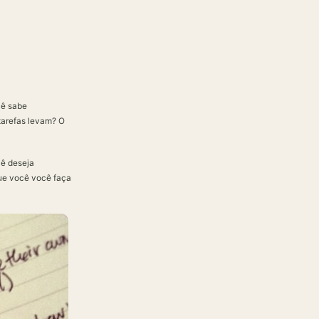
cê sabe
tarefas levam? O
cê deseja
que você você faça