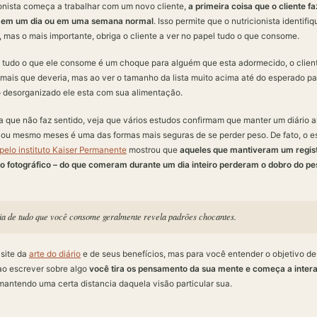
onista começa a trabalhar com um novo cliente,
a primeira coisa que o cliente fa
e em um dia ou em uma semana normal
. Isso permite que o nutricionista identif
, mas o mais importante, obriga o cliente a ver no papel tudo o que consome.
” tudo o que ele consome é um choque para alguém que esta adormecido, o clien
ais que deveria, mas ao ver o tamanho da lista muito acima até do esperado para
 desorganizado ele esta com sua alimentação.
 que não faz sentido, veja que vários estudos confirmam que manter um diário a
ou mesmo meses é uma das formas mais seguras de se perder peso. De fato, o es
pelo instituto Kaiser Permanente
mostrou que
aqueles que mantiveram um regist
mo fotográfico – do que comeram durante um dia inteiro perderam o dobro do p
ia de tudo que você consome geralmente revela padrões chocantes.
 site da
arte do diário
e de seus benefícios, mas para você entender o objetivo de
ao escrever sobre algo
você tira os pensamento da sua mente e começa a intera
 mantendo uma certa distancia daquela visão particular sua.