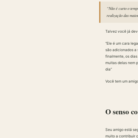
“Não é curto o temp
realização das maio
Talvez você já de
“Ele é um cara leg
são adicionados a 
finalmente, os di
muitas delas nem p
dia”
Você tem um amigo
O senso 
Seu amigo está seg
muito a contribuir