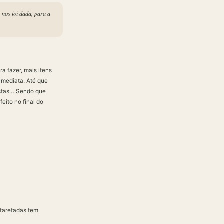
nos foi dada, para a
a fazer, mais itens
imediata. Até que
istas… Sendo que
eito no final do
atarefadas tem