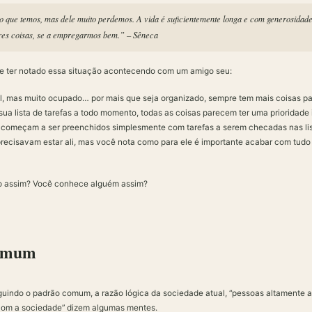
o que temos, mas dele muito perdemos. A vida é suficientemente longa e com generosidade 
res coisas, se a empregarmos bem.” – Sêneca
ve ter notado essa situação acontecendo com um amigo seu:
al, mas muito ocupado… por mais que seja organizado, sempre tem mais coisas par
sua lista de tarefas a todo momento, todas as coisas parecem ter uma prioridade 
as começam a ser preenchidos simplesmente com tarefas a serem checadas nas l
recisavam estar ali, mas você nota como para ele é importante acabar com tudo f
 assim? Você conhece alguém assim?
comum
uindo o padrão comum, a razão lógica da sociedade atual, “pessoas altamente 
 com a sociedade” dizem algumas mentes.