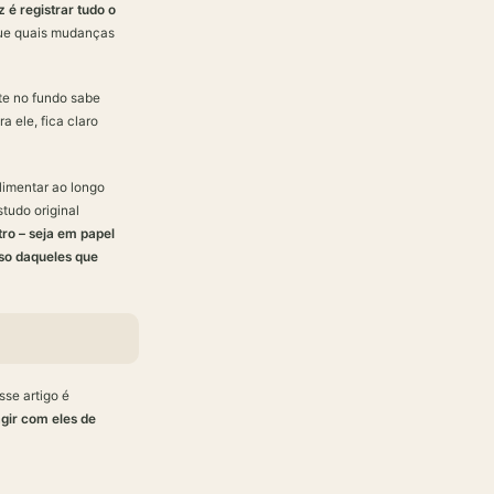
z é registrar tudo o
ique quais mudanças
te no fundo sabe
 ele, fica claro
limentar ao longo
tudo original
ro – seja em papel
eso daqueles que
sse artigo é
gir com eles de