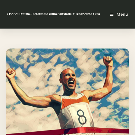
Ir
para
Crie Seu Destino - Estoicismo como Sabedoria Milenar como Guia
Menu
o
conteúdo