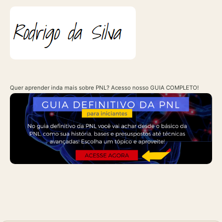
Quer aprender inda mais sobre PNL? Acesso nosso GUIA COMPLETO!