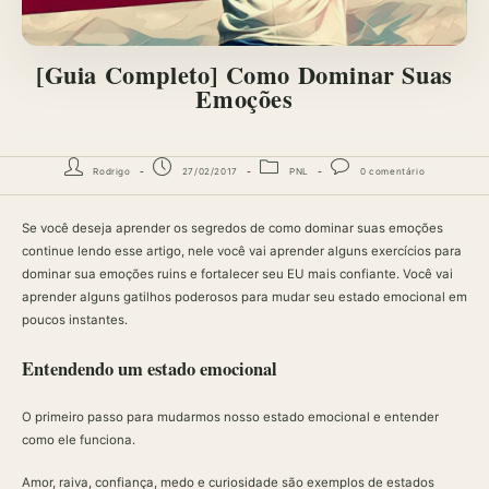
[Guia Completo] Como Dominar Suas
Emoções
Autor
Post
Categoria
Comentários
Rodrigo
27/02/2017
PNL
0 comentário
do
publicado:
do
do
post:
post:
post:
Se você deseja aprender os segredos de como dominar suas emoções
continue lendo esse artigo, nele você vai aprender alguns exercícios para
dominar sua emoções ruins e fortalecer seu EU mais confiante. Você vai
aprender alguns gatilhos poderosos para mudar seu estado emocional em
poucos instantes.
Entendendo um estado emocional
O primeiro passo para mudarmos nosso estado emocional e entender
como ele funciona.
Amor, raiva, confiança, medo e curiosidade são exemplos de estados