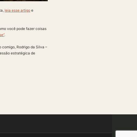
ta,
leia esse artigo
e
omo você pode fazer coisas
se”
.
comigo, Rodrigo da Silva –
essão estratégica de