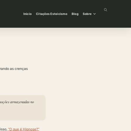
Alternar
Início
Citações Estoicismo
Blog
Sobre
pesquisa
do
site
irando as crenças
 emoções armazenadas no
isso,
“O que é Hipnose?”